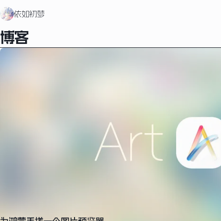
依如初梦
博客